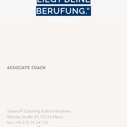
BERUFUNG.“
Aristoteles
ASSOCIATE COACH
Tamaro® Coaching Kathrin Brückner
Mainzer Straße 35, 55124 Mainz
fon: +49 170 24 14 721