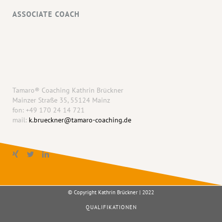
ASSOCIATE COACH
Tamaro® Coaching Kathrin Brückner
Mainzer Straße 35, 55124 Mainz
fon: +49 170 24 14 721
mail:
k.brueckner@tamaro-coaching.de
© Copyright Kathrin Brückner | 2022
QUALIFIKATIONEN